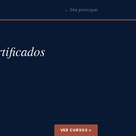
← Site principal
tificados
VER CURSOS