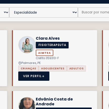
Clara Alves
FISIOTERAPEUTA
AIMTEA
Crefito 359313-F
Palmares, PE
CRIANÇAS
ADOLESCENTES
ADULTOS
VER PERFIL
Edvânia Costa de
Andrade