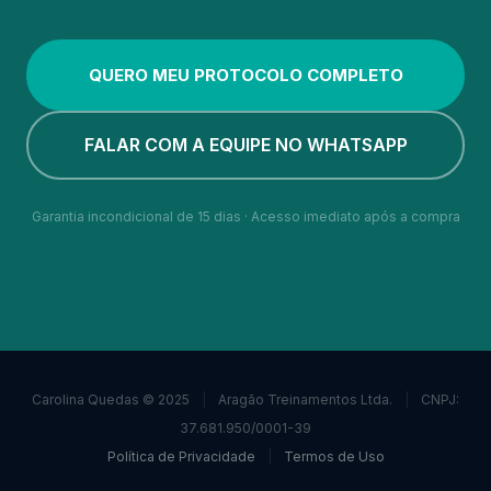
QUERO MEU PROTOCOLO COMPLETO
FALAR COM A EQUIPE NO WHATSAPP
Garantia incondicional de 15 dias · Acesso imediato após a compra
Carolina Quedas © 2025
|
Aragão Treinamentos Ltda.
|
CNPJ:
37.681.950/0001-39
Política de Privacidade
|
Termos de Uso