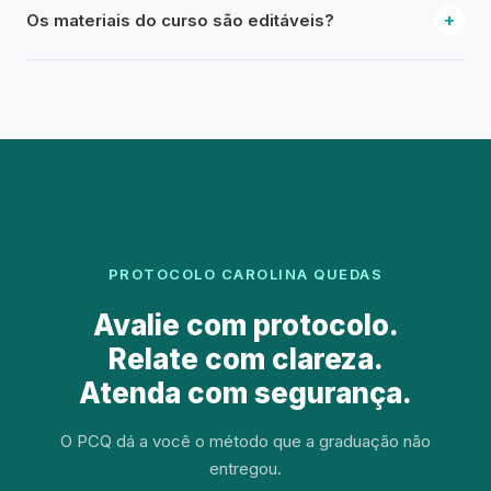
as opções estão disponíveis no checkout.
+
Os materiais do curso são editáveis?
começando a atender crianças autistas ou para quem
atende mas ainda não tem um método estruturado de
Sim. O Modelo de Relatório Profissional e as fichas
avaliação.
elaboradas pela Dra. Carolina Quedas são entregues em
formatos editáveis para que você possa adaptar ao seu
cabeçalho e ao perfil de cada paciente.
PROTOCOLO CAROLINA QUEDAS
Avalie com protocolo.
Relate com clareza.
Atenda com segurança.
O PCQ dá a você o método que a graduação não
entregou.